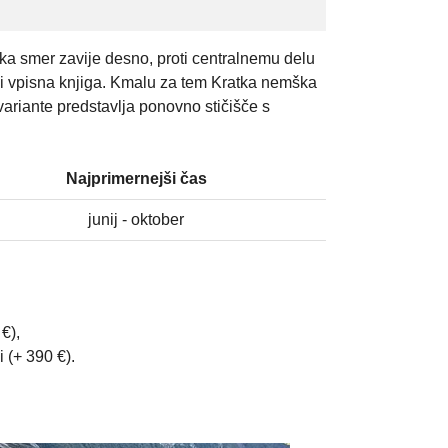
a smer zavije desno, proti centralnemu delu
udi vpisna knjiga. Kmalu za tem Kratka nemška
variante predstavlja ponovno stičišče s
Najprimernejši čas
junij - oktober
€),
 (+ 390 €).