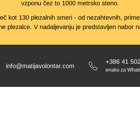
vzponu čez to 1000 metrsko steno.
eč kot 130 plezalnih smeri - od nezahtevnih, prime
e plezalce. V nadaljevanju je predstavljen nabor na
+386 41 50
info@matijavolontar.com
enako za What