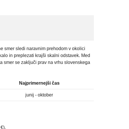
ene smer sledi naravnim prehodom v okolici
alo in preplezati krajši skalni odstavek. Med
ka smer se zaključi prav na vrhu slovenskega
Najprimernejši čas
junij - oktober
€),