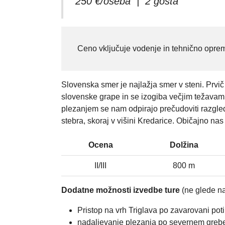
250 €/oseba | 2 gosta
Ceno vključuje vodenje in tehnično opre
Slovenska smer je najlažja smer v steni. Prvi
slovenske grape in se izogiba večjim težavam, 
plezanjem se nam odpirajo prečudoviti razgled
stebra, skoraj v višini Kredarice. Običajno nas
Ocena
Dolžina
II/III
800 m
Dodatne možnosti izvedbe ture
(ne glede na
Pristop na vrh Triglava po zavarovani poti 
nadaljevanje plezanja po severnem grebenu,