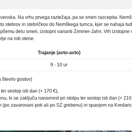
enska. Na vrhu prvega raztežaja, pa se smeri razcepita. Nemšk
eto stebrov in stebričkov do Nemškega turnca, kjer se nahaja t
lepšemu delu smeri, izstopni varianti Zimmer-Jahn. Vrh izstopne 
lje na rob stene.
Trajanje (avto-avto)
9 - 10 ur
 število gostov)
ter sestop isti dan (+ 170 €),
 ki se zaključu naravnost pri stolpu ter sestop isti dan (+ 210 
h (po zavarovani poti ali po SZ grebenu) in spanjem na Kredarici