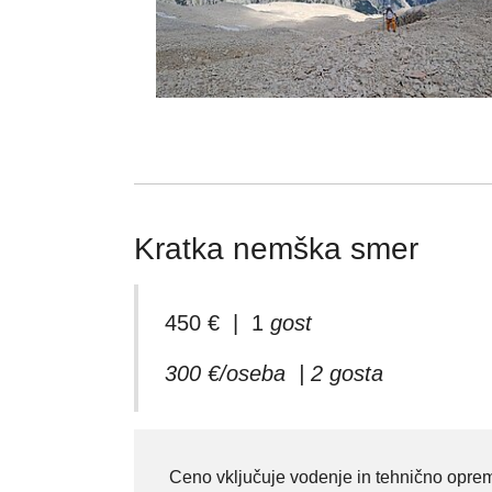
Kratka nemška smer
450 € | 1
gost
300 €/oseba | 2 gosta
Ceno vključuje vodenje in tehnično opre