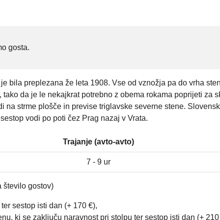
mo gosta.
č je bila preplezana že leta 1908. Vse od vznožja pa do vrha st
tako da je le nekajkrat potrebno z obema rokama poprijeti za sk
i na strme plošče in previse triglavske severne stene. Slovens
 sestop vodi po poti čez Prag nazaj v Vrata.
Trajanje (avto-avto)
7 - 9 ur
 število gostov)
ter sestop isti dan (+ 170 €),
 ki se zaključu naravnost pri stolpu ter sestop isti dan (+ 210 