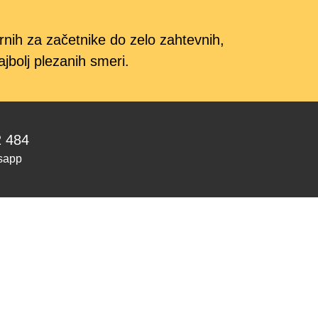
rnih za začetnike do zelo zahtevnih,
jbolj plezanih smeri.
2 484
sapp