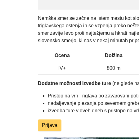
Nemška smer se začne na istem mestu kot slov
triglavskega ostenja in se vzpenja preko nešt
smer zavije levo proti najtežjemu a hkrati naj
slovensko smerjo, ki nas v nekaj minutah pripe
Ocena
Dolžina
IV+
800 m
Dodatne možnosti izvedbe ture
(ne glede na
Pristop na vrh Triglava po zavarovani poti 
nadaljevanje plezanja po severnem grebenu,
izvedba ture v dveh dneh s pristopo na vr
Prijava