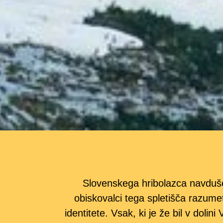
Slovenskega hribolazca navdušev
obiskovalci tega spletišča razume
identitete. Vsak, ki je že bil v dolini