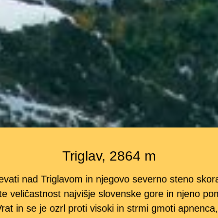
Triglav, 2864 m
ati nad Triglavom in njegovo severno steno skoraj
te veličastnost najvišje slovenske gore in njeno 
 Vrat in se je ozrl proti visoki in strmi gmoti apnenc