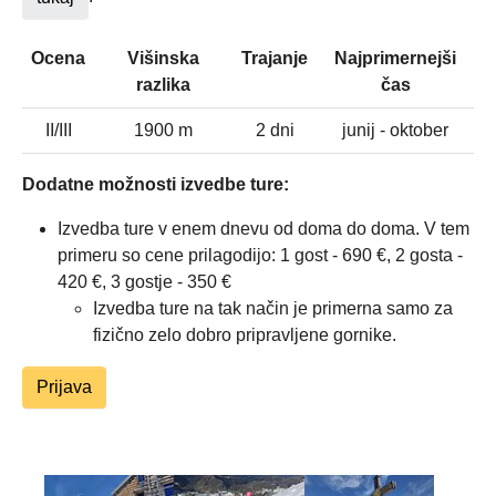
Ocena
Višinska
Trajanje
Najprimernejši
razlika
čas
II/III
1900 m
2 dni
junij - oktober
Dodatne možnosti izvedbe ture:
Izvedba ture v enem dnevu od doma do doma. V tem
primeru so cene prilagodijo: 1 gost - 690 €, 2 gosta -
420 €, 3 gostje - 350 €
Izvedba ture na tak način je primerna samo za
fizično zelo dobro pripravljene gornike.
Prijava