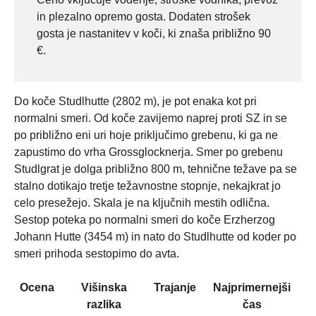
in plezalno opremo gosta. Dodaten strošek
gosta je nastanitev v koči, ki znaša približno 90
€.
Do koče Studlhutte (2802 m), je pot enaka kot pri
normalni smeri. Od koče zavijemo naprej proti SZ in se
po približno eni uri hoje priključimo grebenu, ki ga ne
zapustimo do vrha Grossglocknerja. Smer po grebenu
Studlgrat je dolga približno 800 m, tehnične težave pa se
stalno dotikajo tretje težavnostne stopnje, nekajkrat jo
celo presežejo. Skala je na ključnih mestih odlična.
Sestop poteka po normalni smeri do koče Erzherzog
Johann Hutte (3454 m) in nato do Studlhutte od koder po
smeri prihoda sestopimo do avta.
Ocena
Višinska
Trajanje
Najprimernejši
razlika
čas