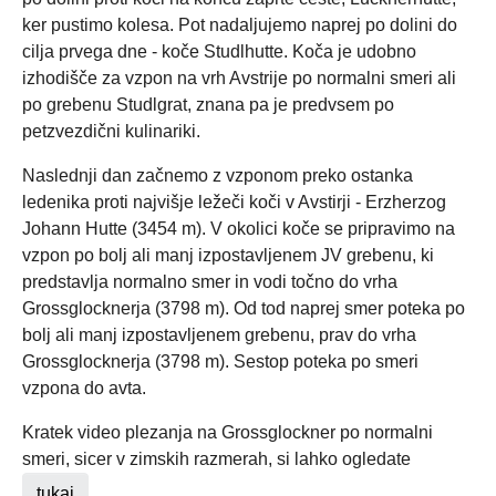
ker pustimo kolesa. Pot nadaljujemo naprej po dolini do
cilja prvega dne - koče Studlhutte. Koča je udobno
izhodišče za vzpon na vrh Avstrije po normalni smeri ali
po grebenu Studlgrat, znana pa je predvsem po
petzvezdični kulinariki.
Naslednji dan začnemo z vzponom preko ostanka
ledenika proti najvišje ležeči koči v Avstirji - Erzherzog
Johann Hutte (3454 m). V okolici koče se pripravimo na
vzpon po bolj ali manj izpostavljenem JV grebenu, ki
predstavlja normalno smer in vodi točno do vrha
Grossglocknerja (3798 m). Od tod naprej smer poteka po
bolj ali manj izpostavljenem grebenu, prav do vrha
Grossglocknerja (3798 m). Sestop poteka po smeri
vzpona do avta.
Kratek video plezanja na Grossglockner po normalni
smeri, sicer v zimskih razmerah, si lahko ogledate
.
tukaj