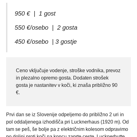
950 € | 1 gost
550 €/osebo | 2 gosta
450 €/osebo | 3 gostje
Ceno vključuje vodenje, stroške vodnika, prevoz
in plezalno opremo gosta. Dodaten strošek
gosta je nastanitev v koči, ki znaša približno 90
€.
Prvi dan se iz Slovenije odpeljemo do približno 2 uri in
pol oddaljenega izhodišča pri Lucknerhaus (1920 m). Od
tam se peš, še bolje pa z električnim kolesom odpravimo
po dolini proti koči na koncu zaprte ceste, Lucknerhutte,