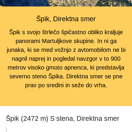
Špik, Direktna smer
Špik s svojo štrlečo špičastno obliko kraljuje
panorami Martuljkove skupine. In ni ga
junaka, ki se med vožnjo z avtomobilom ne bi
nagnil naprej in pogledal navzgor v to 900
metrov visoko gmoto apnenca, ki predstavlja
severno steno Špika. Direktna smer se pne
prav po sredini in seže do vrha.
Špik (2472 m) S stena, Direktna smer