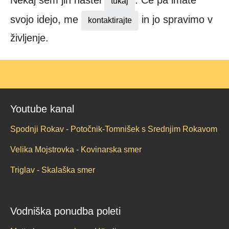
Nekaj sem jih naštel
. Če pa imate
tukaj
svojo idejo, me
in jo spravimo v
kontaktirajte
življenje.
Youtube kanal
Spodnji Rokav - Potočnik-Tomnišek s Srednjim Rokavom
Velika Mojstrovka - Kovinarska smer
Triglav - Skalaška smer
Vodniška ponudba poleti