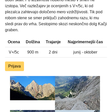
izstopa. Več raztežajev je ocenjenih s V+/5c, ki od
plezalca zahtevajo določeno mero vzdržljivosti. Tik pod
robom stene se smer priključi zahodnemu razu, ki mu
sledi prav do vrha. Sestopimo skozi neskončno dolg Kačji
graben.
Ocena
Dolžina
Trajanje
Najprimernejši čas
V+/5c
900 m
2 dni
junij - oktober
Prijava