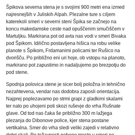
Špikova severna stena je s svojimi 900 metri ena izmed
najresnejših v Juliskih Alpah. Plezalne ture s ciljem
katerekoli smeri v severni steni Špika se začnejo na
koncu makedamske ceste nad opuščenim smučiščem v
Martuljku. Markirana pot od avta nas vodi v smeri Bivaka
pod Špikom. Idilično postavljena hišica na robu velike
planote s Špikom, Frdamanimi policami ter Rušico na
dvorišču. Po približno eni uri hoje, ob vstopu na planoto,
markirano pot zapustimo in nadaljujemo po brezpotju do
pod stene.
Spodnja polovica stene je sicer bolj položna in tehnično
nezahtevena, vendar nas dodobra zaposli orientacija.
Najprej poplezavamo po strmi grapi z gladkimi skalami
ter nato po uhojeni poti skozi ruševje do vrha Rušnate
glave. Od tod nas čaka še približno 300 m lažjega
plezanja do Dibonove police, kjer stena postane
vertikalna. Smer do vrha sledi veliki zajedi v relativno
dobri skali. Po težavnosti nobeno mesto v smeri ne